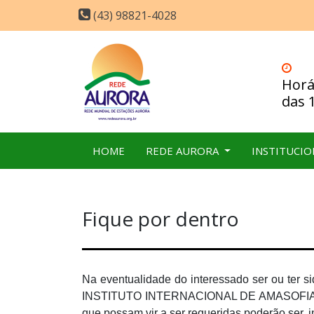
(43) 98821-4028
Horá
das 
HOME
REDE AURORA
INSTITUCI
Fique por dentro
Na eventualidade do interessado ser ou ter 
INSTITUTO INTERNACIONAL DE AMASOFIA — ou
que possam vir a ser requeridas poderão ser, i