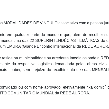
tes as MODALIDADES DE VÍNCULO associativo com a pessoa j
ente em qualquer parte do mundo e que, além de recolher 
o menos uma das 22 SUPERINTENDÊCIAS TEMÁTICAS de estudo
de um EMURA (Grande Encontro Internacional da REDE AURORA) 
ue reside na municipalidade ou arredores imediatos onde 
nte da respectiva logística demandada pelas obras civis, e
ais couber, sem prejuízo do recolhimento de suas MENSALI
, convidado ou com nome aprovado, efetivamente fixa dom
GIMENTO COMUNITÁRIO MUNDIAL da REDE AURORA.