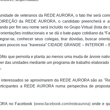
unidade de veteranos da REDE AURORA, o fato lhe será co
a DIREÇÃO da REDE AURORA, o candidato preencherá 
do por fim seu nome será incluído no Grupo Virtual (lista d
e orientações institucionais e se dá o bate-papo cotidiano da “
grar-se, conhecer seus colegas, tirar dúvidas, buscar orienta
over aos poucos sua "travessia” CIDADE GRANDE – INTERIOR 
eófito que pernoita e planta ao menos uma muda de árvore n
uer das unidades mediante um programa de trabalho elaborad
.
os interessados se aproximarem da REDE AURORA são as "Reu
rticipantes a REDE AURORA numa perspectiva de proposta
RA no Facebook (
www.facebook.com/redeaurora
) onde e 