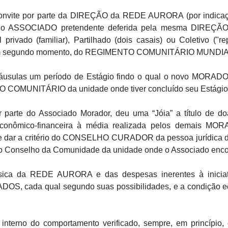
nvite por parte da DIREÇÃO da REDE AURORA (por indica
l do ASSOCIADO pretendente deferida pela mesma DIREÇÃO,
rivado (familiar), Partilhado (dois casais) ou Coletivo ("re
segundo momento, do REGIMENTO COMUNITÁRIO MUNDIA
ulas um período de Estágio findo o qual o novo MORADOR p
HO COMUNITÁRIO da unidade onde tiver concluído seu Estágio
r parte do Associado Morador, deu uma “Jóia” a título de do
 econômico-financeira à média realizada pelos demais MO
 se dar a critério do CONSELHO CURADOR da pessoa jurídica d
 Conselho da Comunidade da unidade onde o Associado en
ísica da REDE AURORA e das despesas inerentes à inicia
ADOS, cada qual segundo suas possibilidades, e a condiçã
 interno do comportamento verificado, sempre, em princípi