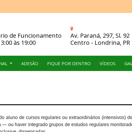
rio de Funcionamento
Av. Paraná, 297, Sl. 92
13:00 às 19:00
Centro - Londrina, PR
ONAL
ADESÃO
FIQUE POR DENTRO
VÍDEOS
GAL
sido aluno de cursos regulares ou extraordinários (intensivo
 haver integrado grupos de estudos regulares monitorad
nclusive, dispensadas.