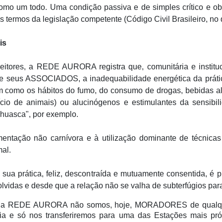
todo. Uma condição passiva e de simples crítico e obser
ermos da legislação competente (Código Civil Brasileiro, no q
is
eitores, a REDE AURORA registra que, comunitária e institu
re seus ASSOCIADOS, a inadequabilidade energética da práti
sim como os hábitos do fumo, do consumo de drogas, bebidas al
cio de animais) ou alucinógenos e estimulantes da sensib
huasca", por exemplo.
entação não carnívora e à utilização dominante de técnicas 
al.
ua prática, feliz, descontraída e mutuamente consentida, é pr
vidas e desde que a relação não se valha de subterfúgios para
 da REDE A
URORA não somos, hoje, MORADORES de qualque
a e só nos transferiremos para uma das Estações mais pró